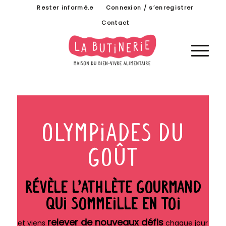
Rester informé.e
Connexion / s’enregistrer
Contact
OLYMPIADES DU
GOÛT
Révèle l’athlète gourmand
qui sommeille en toi
relever de nouveaux défis
et viens
chaque jour