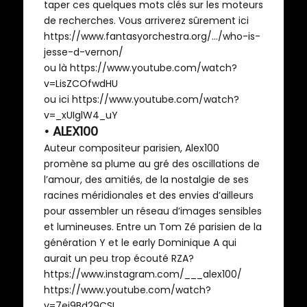
taper ces quelques mots clés sur les moteurs
de recherches. Vous arriverez sûrement ici
https://www.fantasyorchestra.org/…/who-is-
jesse-d-vernon/
ou là
https://www.youtube.com/watch?
v=LisZCOfwdHU
ou ici
https://www.youtube.com/watch?
v=_xUIglW4_uY
• ALEX100
Auteur compositeur parisien, Alex100
promène sa plume au gré des oscillations de
l’amour, des amitiés, de la nostalgie de ses
racines méridionales et des envies d’ailleurs
pour assembler un réseau d’images sensibles
et lumineuses. Entre un Tom Zé parisien de la
génération Y et le early Dominique A qui
aurait un peu trop écouté RZA?
https://www.instagram.com/___alex100/
https://www.youtube.com/watch?
v=7ei9Bd29CSI