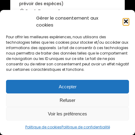
prévoir des espèces)
☀️
Bar & Terrasse Open
Gérer le consentement aux
Groupe FaceBook
cookies
Pour offrir les meilleures expériences, nous utilisons des
technologies telles que les cookies pour stocker et/ou accéder aux
informations des appareils. Le fait de consentir à ces technologies
VENDREDI 12 janvier de
nous permettra de traiter des données telles que le comportement
18h à 20h
de navigation ou les ID uniques sur ce site. Le fait de ne pas
consentir ou de retirer son consentement peut avoir un effet négatif
sur certaines caractéristiques et fonctions.
VERNISSAGE Exposition
Accepter
de Syelle
Refuser
Sylvie Nouaille (Syelle)
explore par le
Voir les préférences
truchement des couleurs la relation intime
entre l’intuition, la musique et le mouvement.
Politique de cookies
Politique de confidentialité
Possibilité d’acheter des photos encadrées –