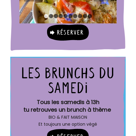
1
2
3
4
5
6
7
8
9
10
Réserver
LES BRUNCHS DU
SAMEDI
Tous les samedis à 13h
tu retrouves un brunch à thème
BIO & FAIT MAISON
Et toujours une option végé