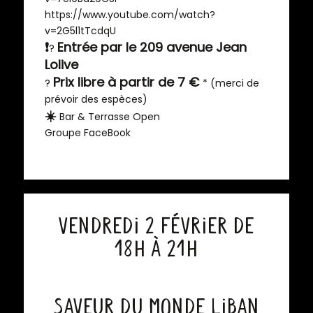
https://www.youtube.com/watch?
v=2G5l1tTcdqU
❗
Entrée par le 209 avenue Jean
?
Lolive
Prix libre à partir de 7 €
?
*
(merci de
prévoir des espèces)
☀️
Bar & Terrasse Open
Groupe FaceBook
vendreDI 2 février de
18h à 21h
Saveur du Monde Liban