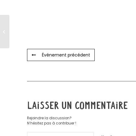
Prépare ton ketchup
et ton pesto de fane
maison !
Événement précédent
Laisser un commentaire
Rejoindre la discussion?
N’hésitez pas à contribuer !