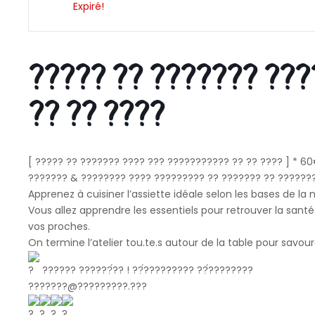
Expiré!
????? ?? ??????? ???
?? ?? ????
[ ????? ?? ??????? ???? ??? ??????????? ?? ?? ???? ] * 6
??????? & ???????? ???? ????????? ?? ??????? ?? ??????? 
Apprenez à cuisiner l’assiette idéale selon les bases de la 
Vous allez apprendre les essentiels pour retrouver la santé 
vos proches.
On termine l’atelier tou.te.s autour de la table pour savour
?????? ??????́?? ! ??́????????? ??́????????
???????@?????????.???