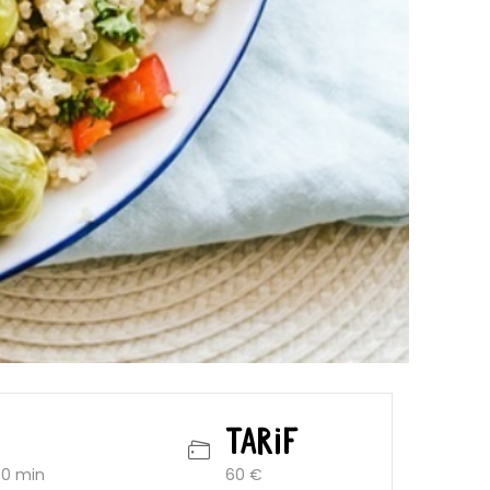
TARIF
30 min
60 €