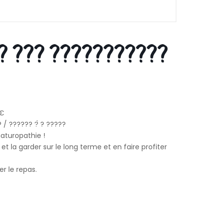
? ??? ???????????
0€
/ ?????? ?̀ ? ?????
naturopathie !
et la garder sur le long terme et en faire profiter
er le repas.