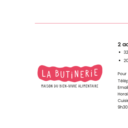
2 a
32
20
Pour 
Télé
Email
Horai
Cuisi
9h30