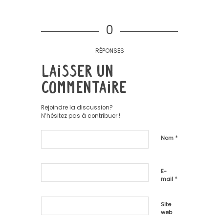
0
RÉPONSES
Laisser un
commentaire
Rejoindre la discussion?
N’hésitez pas à contribuer !
*
Nom
E-
*
mail
Site
web