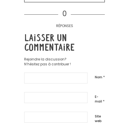
0
RÉPONSES
Laisser un
commentaire
Rejoindre la discussion?
N’hésitez pas à contribuer !
*
Nom
E-
*
mail
Site
web